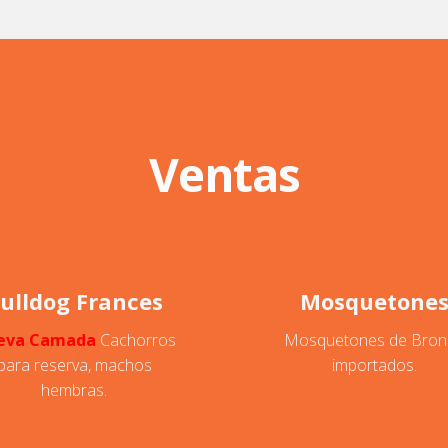
Ventas
ulldog Frances
Mosquetone
eva Camada
Cachorros
Mosquetones de Bron
para reserva, machos
importados.
hembras.