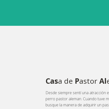
Cas
a de
P
astor
Al
Desde siempre sentí una atracción es
perro pastor aleman. Cuando tuve mi
busque la manera de adquirir un pas