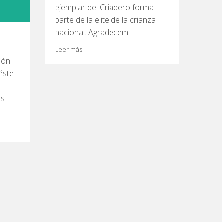
ejemplar del Criadero forma
parte de la elite de la crianza
nacional. Agradecem
Leer más
ión
 éste
os