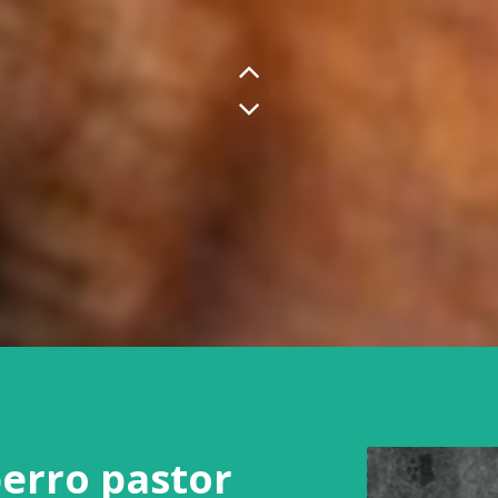
RIANZA
RESPONSAB
CRIADERO
CASPAL
perro pastor