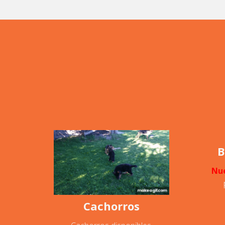
B
Nu
Cachorros