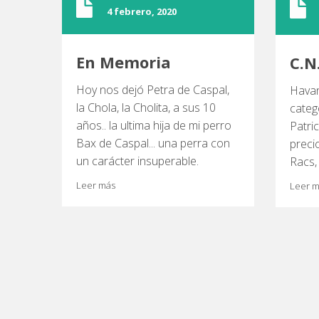
4 febrero, 2020
En Memoria
C.N
Hoy nos dejó Petra de Caspal,
Havan
la Chola, la Cholita, a sus 10
categ
años.. la ultima hija de mi perro
Patri
Bax de Caspal... una perra con
preci
un carácter insuperable.
Racs,
Leer más
Leer 