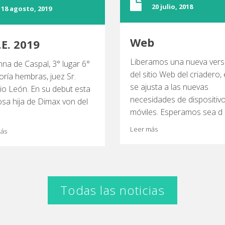
20 julio, 2018
18 agosto, 2019
Web
.E. 2019
Liberamos una nueva vers
na de Caspal, 3° lugar 6°
del sitio Web del criadero,
oría hembras, juez Sr.
se ajusta a las nuevas
cio León. En su debut esta
necesidades de dispositiv
osa hija de Dimax von del
móviles. Esperamos sea d
Leer más
más
Todas las noticias