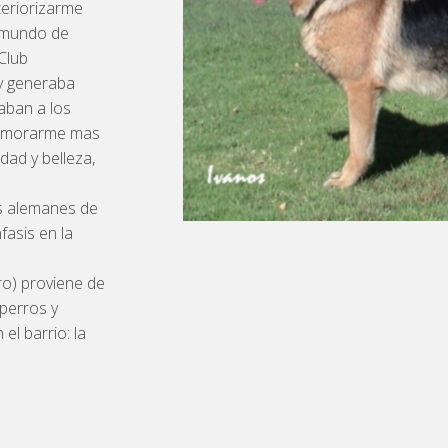
teriorizarme
n mundo de
 Club
y generaba
aban a los
namorarme mas
dad y belleza,
s alemanes de
fasis en la
ro) proviene de
perros y
l barrio: la