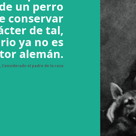
 de un perro
be conservar
cter de tal,
rio ya no es
stor alemán.
, Considerado el padre de la raza