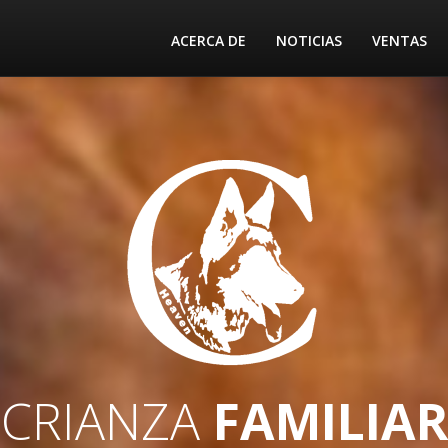
ACERCA DE
NOTICIAS
VENTAS
RIANZA
RESPONSAB
CRIADERO
CASPAL
CRIANZA
FAMILIAR